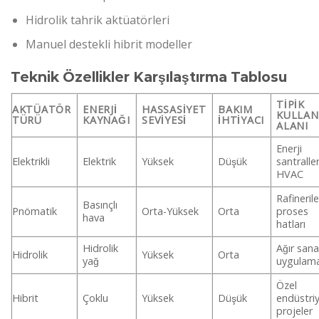
Hidrolik tahrik aktüatörleri
Manuel destekli hibrit modeller
Teknik Özellikler Karşılaştırma Tablosu
TIPIK
AKTÜATÖR
ENERJI
HASSASIYET
BAKIM
KULLAN
TÜRÜ
KAYNAĞI
SEVIYESI
İHTIYACI
ALANI
Enerji
Elektrikli
Elektrik
Yüksek
Düşük
santraller
HVAC
Rafinerile
Basınçlı
Pnömatik
Orta-Yüksek
Orta
proses
hava
hatları
Hidrolik
Ağır sana
Hidrolik
Yüksek
Orta
yağ
uygulama
Özel
Hibrit
Çoklu
Yüksek
Düşük
endüstriy
projeler