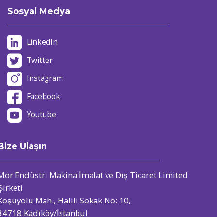
Sosyal Medya
LinkedIn
Twitter
Instagram
Facebook
Youtube
Bize Ulaşın
Mor Endüstri Makina İmalat ve Dış Ticaret Limited
Şirketi
Koşuyolu Mah., Halili Sokak No: 10,
34718 Kadıköy/İstanbul