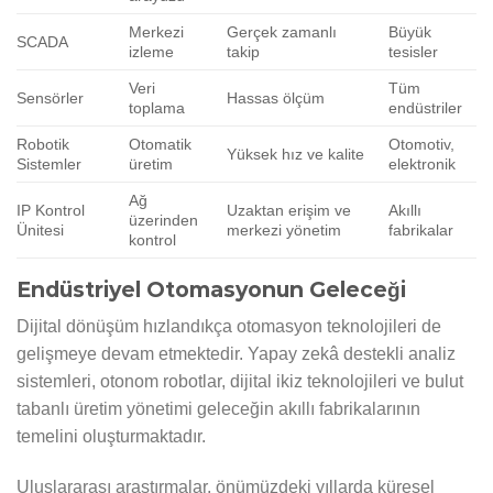
Merkezi
Gerçek zamanlı
Büyük
SCADA
izleme
takip
tesisler
Veri
Tüm
Sensörler
Hassas ölçüm
toplama
endüstriler
Robotik
Otomatik
Otomotiv,
Yüksek hız ve kalite
Sistemler
üretim
elektronik
Ağ
IP Kontrol
Uzaktan erişim ve
Akıllı
üzerinden
Ünitesi
merkezi yönetim
fabrikalar
kontrol
Endüstriyel Otomasyonun Geleceği
Dijital dönüşüm hızlandıkça otomasyon teknolojileri de
gelişmeye devam etmektedir. Yapay zekâ destekli analiz
sistemleri, otonom robotlar, dijital ikiz teknolojileri ve bulut
tabanlı üretim yönetimi geleceğin akıllı fabrikalarının
temelini oluşturmaktadır.
Uluslararası araştırmalar, önümüzdeki yıllarda küresel