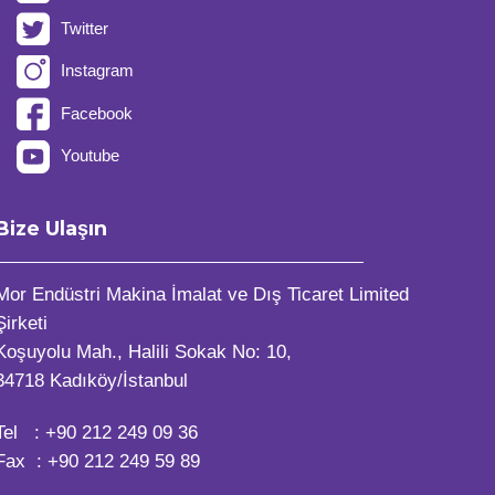
Twitter
Instagram
Facebook
Youtube
Bize Ulaşın
Mor Endüstri Makina İmalat ve Dış Ticaret Limited
Şirketi
Koşuyolu Mah., Halili Sokak No: 10,
34718 Kadıköy/İstanbul
Tel :
+90 212 249 09 36
Fax : +90 212 249 59 89