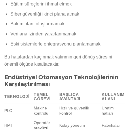
Eğitim süreçlerini ihmal etmek
Siber güvenliği ikinci plana atmak
Bakım planı oluşturmamak
Veri analizinden yararlanmamak
Eski sistemlerle entegrasyonu planlamamak
Bu hatalardan kaçınmak yatırımın geri dönüş süresini
önemli ölçüde kısaltacaktır.
Endüstriyel Otomasyon Teknolojilerinin
Karşılaştırılması
TEMEL
BAŞLICA
KULLANIM
TEKNOLOJI
GÖREVI
AVANTAJI
ALANI
Makine
Hızlı ve güvenilir
Üretim
PLC
kontrolü
kontrol
hatları
Operatör
HMI
Kolay yönetim
Fabrikalar
arayüzü